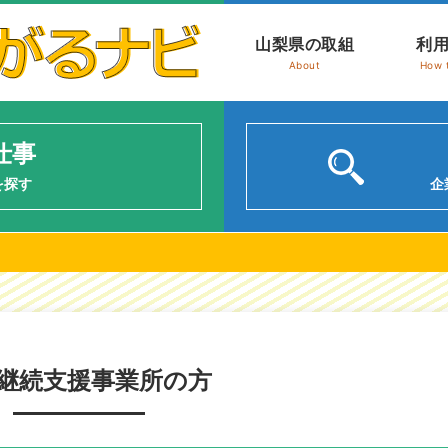
山梨県の取組
利
About
How 
仕事
を探す
企
継続支援事業所の方