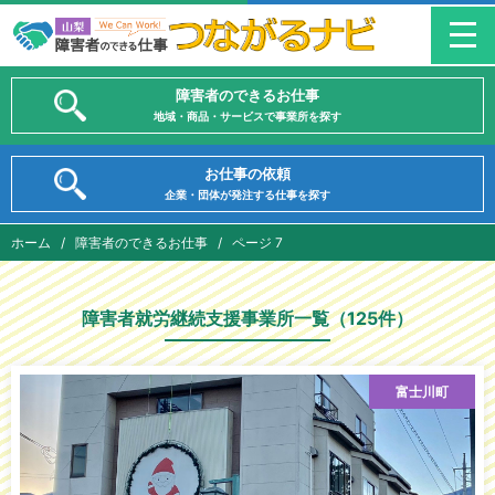
障害者のできるお仕事
地域・商品・サービスで事業所を探す
お仕事の依頼
企業・団体が発注する仕事を探す
ホーム
/
障害者のできるお仕事
/
ページ 7
障害者就労継続支援事業所一覧（125件）
富士川町