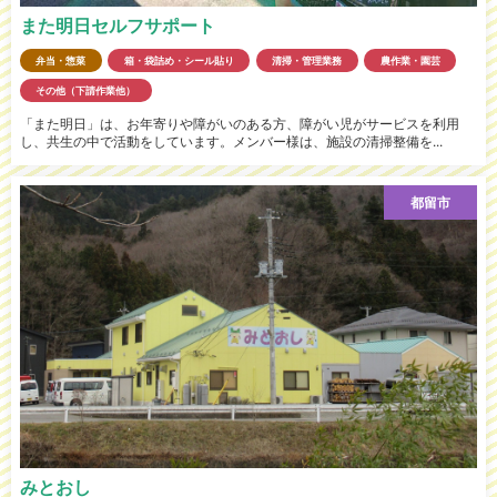
また明日セルフサポート
弁当・惣菜
箱・袋詰め・シール貼り
清掃・管理業務
農作業・園芸
その他（下請作業他）
「また明日」は、お年寄りや障がいのある方、障がい児がサービスを利用
し、共生の中で活動をしています。メンバー様は、施設の清掃整備を...
都留市
みとおし