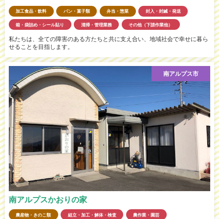
加工食品・飲料
パン・菓子類
弁当・惣菜
封入・封緘・発送
箱・袋詰め・シール貼り
清掃・管理業務
その他（下請作業他）
私たちは、全ての障害のある方たちと共に支え合い、地域社会で幸せに暮ら
せることを目指します。
南アルプス市
南アルプスかおりの家
農産物・きのこ類
組立・加工・解体・検査
農作業・園芸