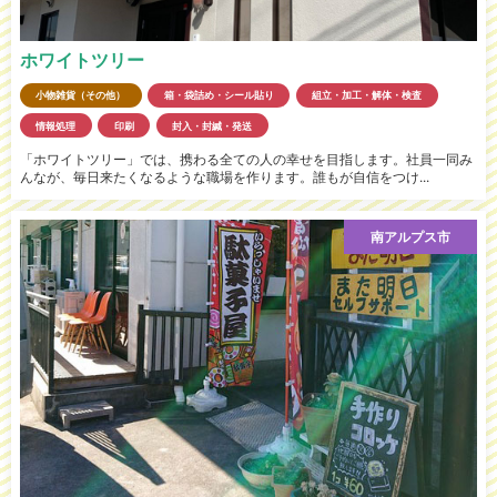
ホワイトツリー
小物雑貨（その他）
箱・袋詰め・シール貼り
組立・加工・解体・検査
情報処理
印刷
封入・封緘・発送
「ホワイトツリー」では、携わる全ての人の幸せを目指します。社員一同み
んなが、毎日来たくなるような職場を作ります。誰もが自信をつけ...
南アルプス市