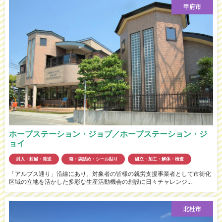
甲府市
ホープステーション・ジョブ／ホープステーション・ジ
ョイ
封入・封緘・発送
箱・袋詰め・シール貼り
組立・加工・解体・検査
「アルプス通り」沿線にあり、対象者の皆様の就労支援事業者として市街化
区域の立地を活かした多彩な生産活動機会の創設に日々チャレンジ...
北杜市