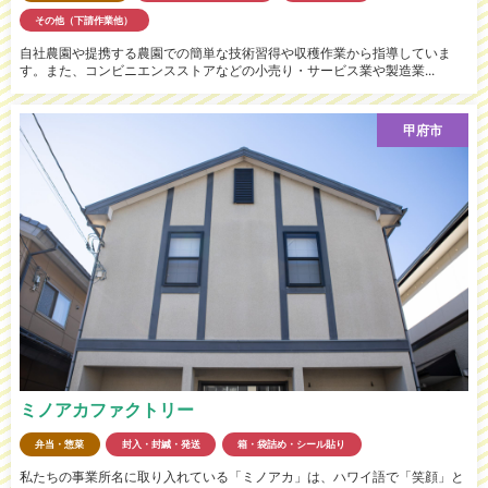
その他（下請作業他）
自社農園や提携する農園での簡単な技術習得や収穫作業から指導していま
す。また、コンビニエンスストアなどの小売り・サービス業や製造業...
甲府市
ミノアカファクトリー
弁当・惣菜
封入・封緘・発送
箱・袋詰め・シール貼り
私たちの事業所名に取り入れている「ミノアカ」は、ハワイ語で「笑顔」と