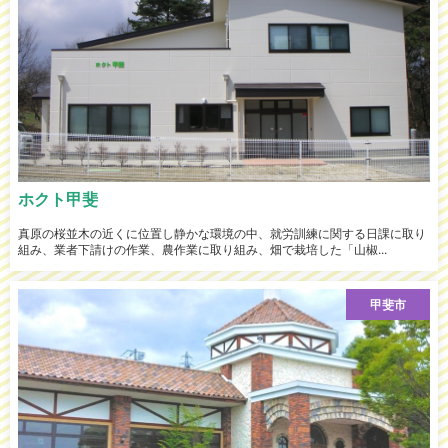
ホクト甲斐
真原の桜並木の近くに位置し静かな環境の中、就労訓練に関する日課に取り
組み、業者下請けの作業、農作業に取り組み、畑で栽培した「山椒...
甲斐市