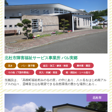
北杜市障害福祉サービス事業所 パル実郷
花き
パン・菓子類
組立・加工・解体・検査
農作業・園芸
その他（下請作業他）
封入・封緘・発送
箱・袋詰め・シール貼り
当施設は、「高根町福祉村みのるの里」の中にあり、八ヶ岳をはじめ南アル
プスの山々、霊峰富士山を眺望できる自然環境の豊かな場所にあり...
北杜市