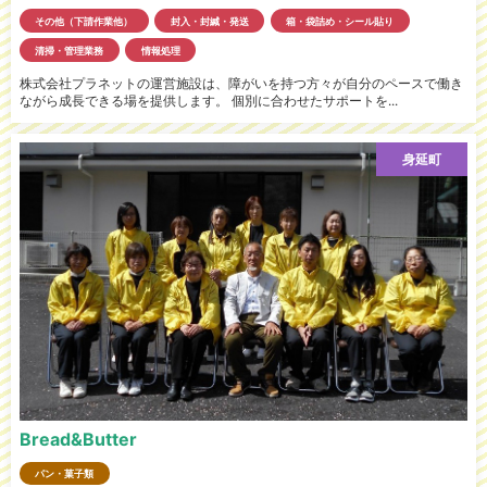
その他（下請作業他）
封入・封緘・発送
箱・袋詰め・シール貼り
清掃・管理業務
情報処理
株式会社プラネットの運営施設は、障がいを持つ方々が自分のペースで働き
ながら成長できる場を提供します。 個別に合わせたサポートを...
身延町
Bread&Butter
パン・菓子類