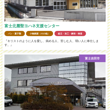
富士北麓聖ヨハネ支援センター
パン・菓子類
小物雑貨（その他）
組立・加工・解体・検査
『キリストのように人を愛し、病める人、苦しむ人、弱い人に奉仕しま
す。』
富士吉田市