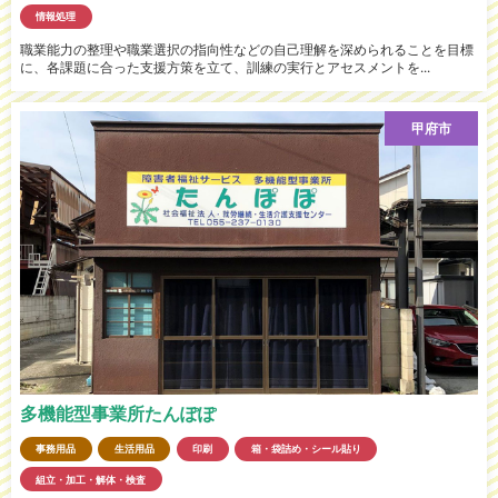
情報処理
職業能力の整理や職業選択の指向性などの自己理解を深められることを目標
に、各課題に合った支援方策を立て、訓練の実行とアセスメントを...
甲府市
多機能型事業所たんぽぽ
事務用品
生活用品
印刷
箱・袋詰め・シール貼り
組立・加工・解体・検査