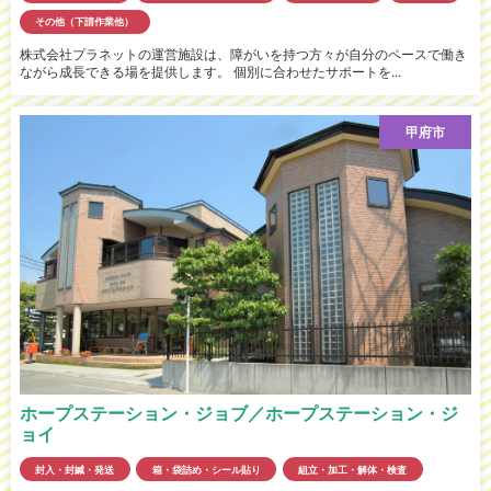
その他（下請作業他）
株式会社プラネットの運営施設は、障がいを持つ方々が自分のペースで働き
ながら成長できる場を提供します。 個別に合わせたサポートを...
甲府市
ホープステーション・ジョブ／ホープステーション・ジ
ョイ
封入・封緘・発送
箱・袋詰め・シール貼り
組立・加工・解体・検査