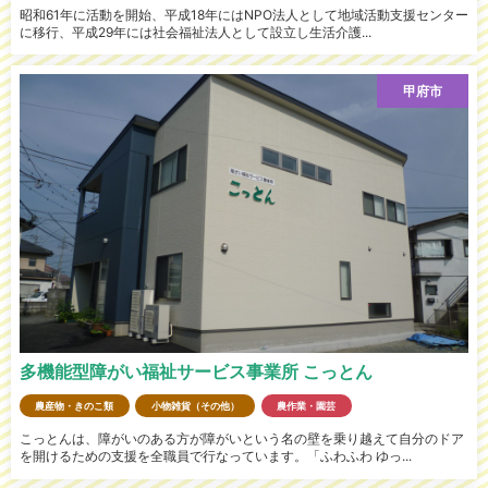
昭和61年に活動を開始、平成18年にはNPO法人として地域活動支援センター
に移行、平成29年には社会福祉法人として設立し生活介護...
甲府市
多機能型障がい福祉サービス事業所 こっとん
農産物・きのこ類
小物雑貨（その他）
農作業・園芸
こっとんは、障がいのある方が障がいという名の壁を乗り越えて自分のドア
を開けるための支援を全職員で行なっています。「ふわふわ ゆっ...