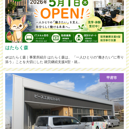
はたらく森
🌿はたらく森｜事業所紹介 はたらく森は、 「一人ひとりの“働きたい”に寄り
添う」ことを大切にした 就労継続支援A型・就...
甲府市