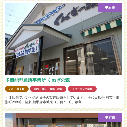
甲府市
多機能型通所事業所 くぬぎの森
パン・菓子類
組立・加工・解体・検査
クリーニング業務
・３店舗でパン・焼き菓子の製造販売をしています。 千代田店(甲府市下帯
那町2980)、城東店(甲府市城東３丁目7-11)、敷島...
甲府市