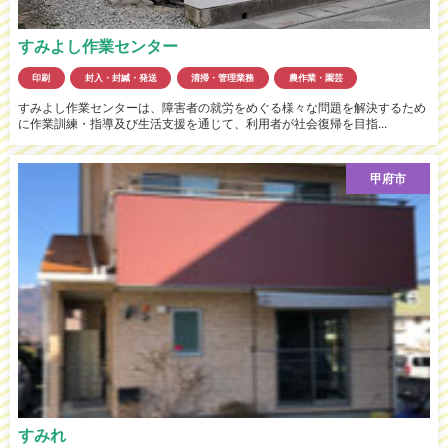
すみよし作業センター
印刷
封入・封緘・発送
清掃・管理業務
農作業・園芸
すみよし作業センターは、障害者の就労をめぐる様々な問題を解決するため
に作業訓練・指導及び生活支援を通じて、利用者が社会復帰を目指...
甲府市
すみれ