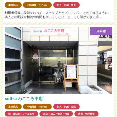
事務用品
小物雑貨（その他）
封入・封緘・発送
利用者様毎に段階をおって、ステップアップしていくことができるように、
本人との面談や相談の時間もゆっくりとり、じっくり話ができる環...
甲府市
self-a わごころ甲府
生活用品
小物雑貨（その他）
封入・封緘・発送
箱・袋詰め・シール貼り
組立・加工・解体・検査
清掃・管理業務