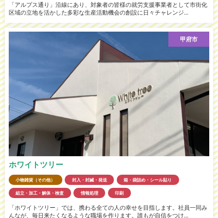
「アルプス通り」沿線にあり、対象者の皆様の就労支援事業者として市街化
区域の立地を活かした多彩な生産活動機会の創設に日々チャレンジ...
甲府市
ホワイトツリー
小物雑貨（その他）
封入・封緘・発送
箱・袋詰め・シール貼り
組立・加工・解体・検査
情報処理
印刷
「ホワイトツリー」では、携わる全ての人の幸せを目指します。社員一同み
んなが、毎日来たくなるような職場を作ります。誰もが自信をつけ...