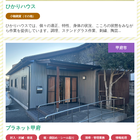
ひかりハウス
小物雑貨（その他）
ひかりハウスでは、個々の適正、特性、身体の状況、こころの状態をみなが
ら作業を提供しています。調理、ステンドグラス作業、刺繍、陶芸...
甲府市
プラネット甲府
封入・封緘・発送
箱・袋詰め・シール貼り
清掃・管理業務
情報処理