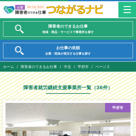
障害者のできるお仕事
地域・商品・サービスで事業所を探す
お仕事の依頼
企業・団体が発注する仕事を探す
ホーム
/
障害者のできるお仕事
/
中北
/
甲府市
/
ページ 2
障害者就労継続支援事業所一覧（36件）
甲府市