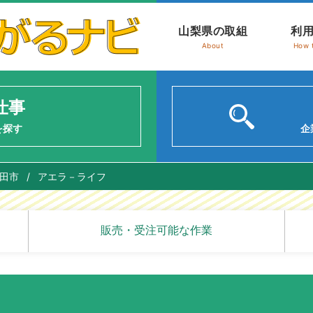
山梨県の取組
利
About
How 
仕事
を探す
企
田市
/
アエラ－ライフ
販売・受注可能な作業