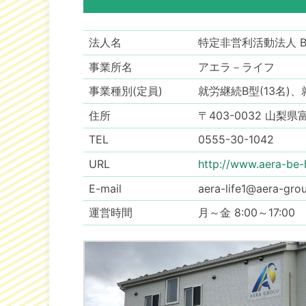
法人名
特定非営利活動法人 Be
事業所名
アエラ－ライフ
事業種別(定員)
就労継続B型(13名)、
住所
〒403-0032 山梨
TEL
0555-30-1042
URL
http://www.aera-be-h
E-mail
aera-life1@aera-grou
運営時間
月～金 8:00～17:00