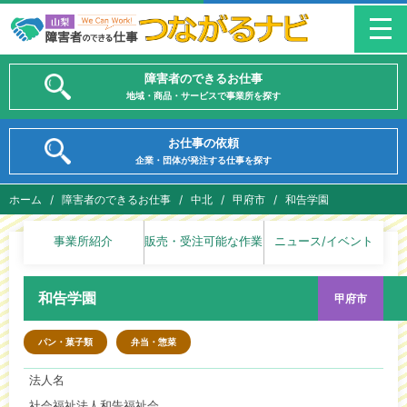
障害者のできるお仕事
地域・商品・サービスで事業所を探す
お仕事の依頼
企業・団体が発注する仕事を探す
ホーム
/
障害者のできるお仕事
/
中北
/
甲府市
/
和告学園
事業所紹介
販売・受注可能な作業
ニュース/イベント
和告学園
甲府市
パン・菓子類
弁当・惣菜
法人名
社会福祉法人和告福祉会